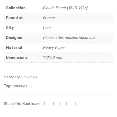
ulair
mo
Collection
Claude Monet (1840-1926)
e
ts
Fou
son
Found at
France
rviè
t
City
Paris
vre
les
pas
Designer
Réunion des musées nationaux
san
Material
Heavy Paper
ts
Dimensions
170*50 mm
my
stér
ieux
Category:
Bookmark
de
Tag:
Paintings
l’âm
e”
Share This Bookmark